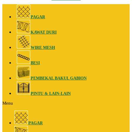
PAGAR
KAWAT DURI
WIRE MESH
BESI
PEMBEKAL BAKUL GABION
PINTU & LAIN-LAIN
Menu
PAGAR