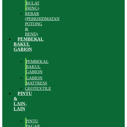
BULAT
(RING)
REBAR
(PERKHIDMATAN
POTONG
&
BEND)
PEMBEKAL
BAKUL
GABION
PEMBEKAL
BAKUL
GABION
GABION
MATTRESS
GEOTEXTILE
PINTU
&
LAIN-
LAIN
PINTU
PAGAR