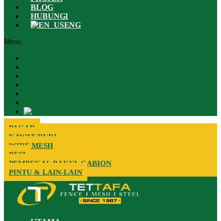
BLOG
HUBUNGI
ENG
Menu
UTAMA
TENTANG KITA
PRODUK
PROJEK
BLOG
HUBUNGI
ENG
PAGAR
KAWAT DURI
WIRE MESH
BESI
PEMBEKAL BAKUL GABION
PINTU & LAIN-LAIN