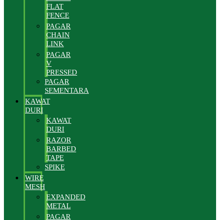
FLAT
FENCE
PAGAR
CHAIN
LINK
PAGAR
V
PRESSED
PAGAR
SEMENTARA
KAWAT
DURI
KAWAT
DURI
RAZOR
BARBED
TAPE
SPIKE
WIRE
MESH
EXPANDED
METAL
PAGAR