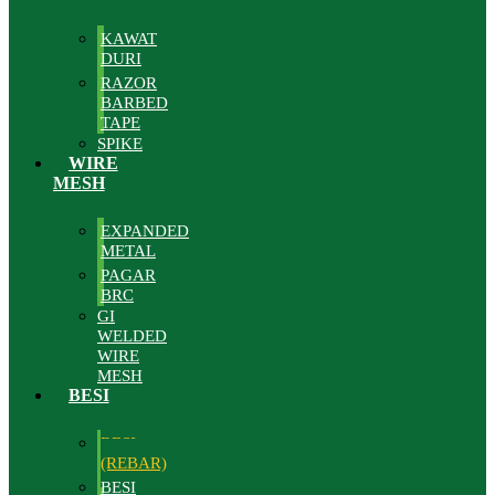
KAWAT
DURI
RAZOR
BARBED
TAPE
SPIKE
WIRE
MESH
EXPANDED
METAL
PAGAR
BRC
GI
WELDED
WIRE
MESH
BESI
BESI
(REBAR)
BESI