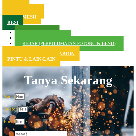
PAGAR
KAWAT DURI
WIRE MESH
BESI
BESI (REBAR)
BESI BULAT (RING)
REBAR (PERKHIDMATAN POTONG & BEND)
PEMBEKAL BAKUL GABION
PINTU & LAIN-LAIN
Tanya Sekarang
Nama
Telefon
E-mel