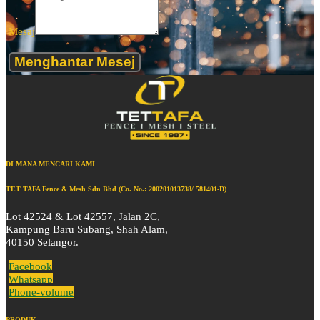
Mesaj
Menghantar Mesej
DI MANA MENCARI KAMI
TET TAFA Fence & Mesh Sdn Bhd (Co. No.: 200201013738/ 581401-D)
Lot 42524 & Lot 42557, Jalan 2C,
Kampung Baru Subang, Shah Alam,
40150 Selangor.
Facebook
Whatsapp
Phone-volume
PRODUK