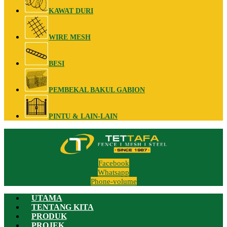
KAWAT DURI
WIRE MESH
BESI
PEMBEKAL BAKUL GABION
PINTU & LAIN-LAIN
Facebook
Whatsapp
Phone-volume
UTAMA
TENTANG KITA
PRODUK
PROJEK