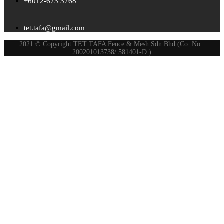
+6012-673 3768
tet.tafa@gmail.com
2021 © Copyright TET TAFA Fence & Mesh Sdn Bhd.(Co. No.:
200201013738/ 581401-D )