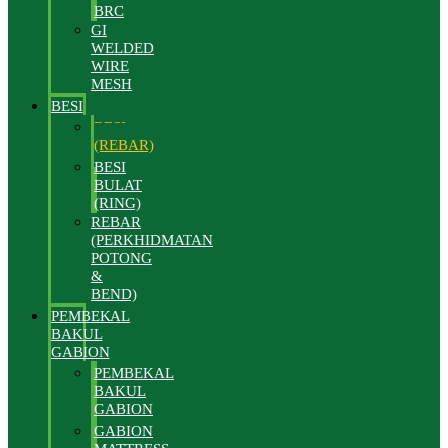
BRC
GI
WELDED
WIRE
MESH
BESI
BESI
(REBAR)
BESI
BULAT
(RING)
REBAR
(PERKHIDMATAN
POTONG
&
BEND)
PEMBEKAL
BAKUL
GABION
PEMBEKAL
BAKUL
GABION
GABION