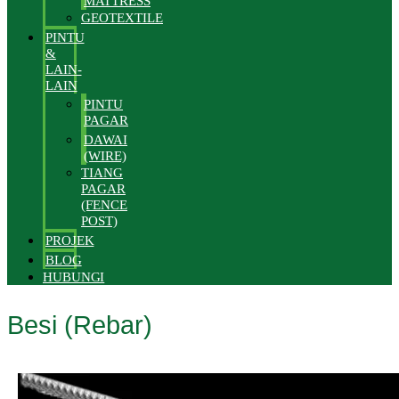
MATTRESS
GEOTEXTILE
PINTU
&
LAIN-
LAIN
PINTU
PAGAR
DAWAI
(WIRE)
TIANG
PAGAR
(FENCE
POST)
PROJEK
BLOG
HUBUNGI
Besi (Rebar)